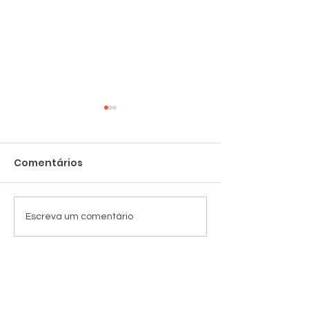
Comentários
Cadeiras novas
Despedida no
Escreva um comentário
da SRB
Sociedade Rio Branco