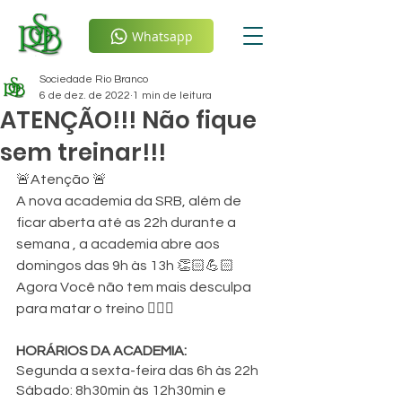
Whatsapp
Sociedade Rio Branco
6 de dez. de 2022
1 min de leitura
ATENÇÃO!!! Não fique
sem treinar!!!
🚨Atenção 🚨
A nova academia da SRB, além de 
ficar aberta até as 22h durante a 
semana , a academia abre aos 
domingos das 9h às 13h 👏🏻💪🏻
Agora Você não tem mais desculpa 
para matar o treino 🏋️‍♀️😉
HORÁRIOS DA ACADEMIA:
Segunda a sexta-feira das 6h às 22h
Sábado: 8h30min às 12h30min e 