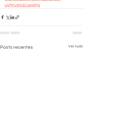
uVhYu4XGCxeWfg
Ver tudo
Posts recentes