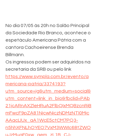
No dia 07/05 às 20h no Salão Principal 
da Sociedade Rio Branco, acontece o 
espetáculo Americana Pátria com a 
cantora Cachoeirense Brenda 
Billmann.
Os ingressos podem ser adquiridos na 
secretaria da SRB ou pelo link
https://www.sympla.com.br/evento/a
mericana-patria/3374193?
utm_source=ig&utm_medium=social&
utm_content=link_in_bio&fbclid=PAb
21jcARnAXZleHRuA2FlbQIxMQBzcnRjB
mFwcF9pZA81NjcwNjczNDMzNTI0Mjc
AAacLIUx_aA1WcE5ctCM7PQ3-
n5hhXFNLhOYEO7VxM3WWIc68tZWO
uJzMuqE0xw_aem_zL1B_CJ-