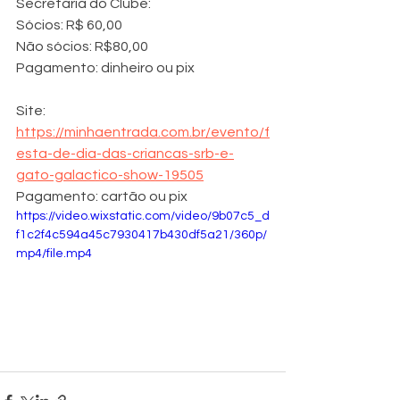
Secretaria do Clube:
Sócios: R$ 60,00
Não sócios: R$80,00
Pagamento: dinheiro ou pix
Site: 
https://minhaentrada.com.br/evento/f
esta-de-dia-das-criancas-srb-e-
gato-galactico-show-19505
Pagamento: cartão ou pix
https://video.wixstatic.com/video/9b07c5_d
f1c2f4c594a45c7930417b430df5a21/360p/
mp4/file.mp4