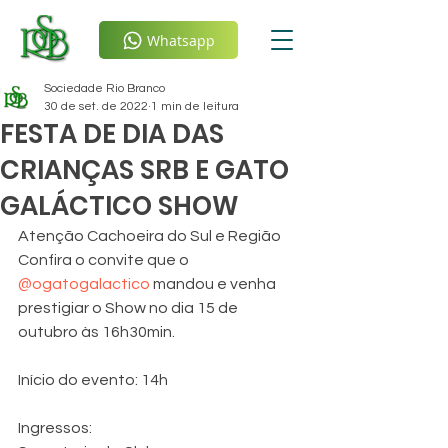
Whatsapp
Sociedade Rio Branco
30 de set. de 2022
1 min de leitura
FESTA DE DIA DAS
CRIANÇAS SRB E GATO
GALÁCTICO SHOW
Atenção Cachoeira do Sul e Região
Confira o convite que o 
@ogatogalactico
 mandou e venha 
prestigiar o Show no dia 15 de 
outubro às 16h30min.
Início do evento: 14h
Ingressos: