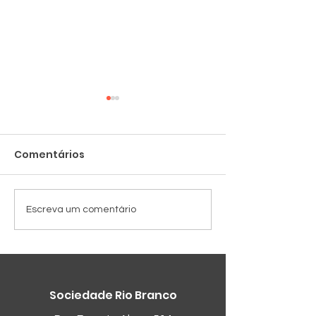
Comentários
Cadeiras novas
Despedida no
Escreva um comentário
da SRB
Sociedade Rio Branco