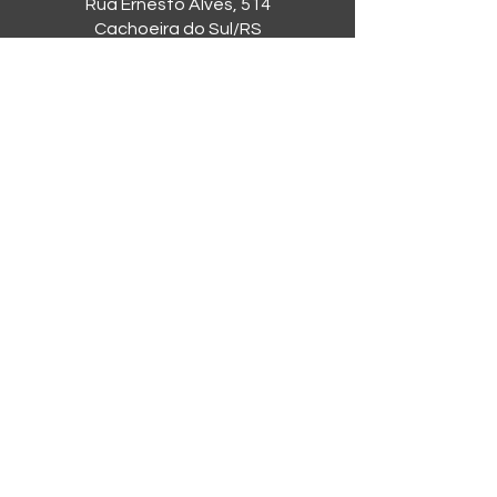
Rua Ernesto Alves, 514
Cachoeira do Sul/RS
CEP
96506-576
Fone:
(51) 98057-8776
Sobre a SRB
A Sociedade Rio Branco conta com
seis quadras de tênis, academia,
salões para festas e eventos, duas
piscinas, área para churrasco e lazer,
pista para caminhada, cancha de
bocha, campo para futebol-sete,
quadras de padel, vôlei e beach
tennis, playground, ginásio
poliesportivo e muito mais!