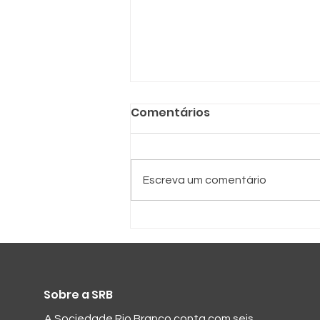
Comentários
SRB e SPC
Escreva um comentário
Sobre a SRB
A Sociedade Rio Branco conta com seis