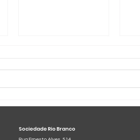
Cadeiras novas
Des
SRB
Sociedade Rio Branco
Rua Ernesto Alves, 514