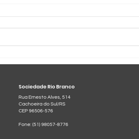
Cadeiras novas
Des
SRB
Sociedade Rio Branco
Rua Ernesto Alves, 514
Cachoeira do Sul/RS
CEP 96506-576
Fone: (51) 98057-8776