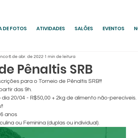
A DE FOTOS
ATIVIDADES
SALÕES
EVENTOS
N
anco
8 de abr. de 2022
1 min de leitura
de Pênaltis SRB
crições para o Torneio de Pênaltis SRB!!!
partir das 9h.
o dia 20/04 - R$50,00 + 2kg de alimento não-perecíveis. 
!!
16 anos 
culina ou Feminina (duplas ou individual).