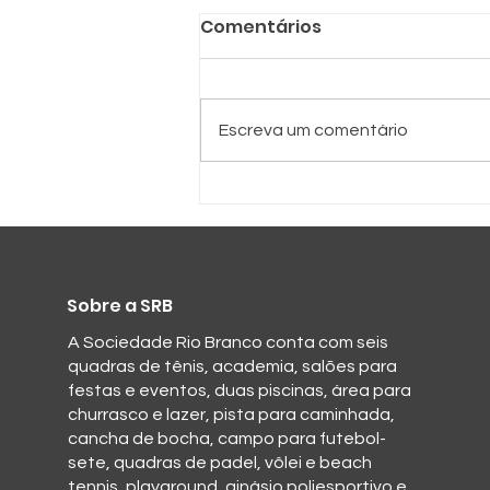
Comentários
SRB e SPC
Escreva um comentário
Sobre a SRB
A Sociedade Rio Branco conta com seis
quadras de tênis, academia, salões para
festas e eventos, duas piscinas, área para
churrasco e lazer, pista para caminhada,
cancha de bocha, campo para futebol-
sete, quadras de padel, vôlei e beach
tennis, playground, ginásio poliesportivo e