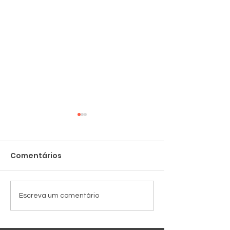
Comentários
Cadeiras novas
Despedida no
Escreva um comentário
da SRB