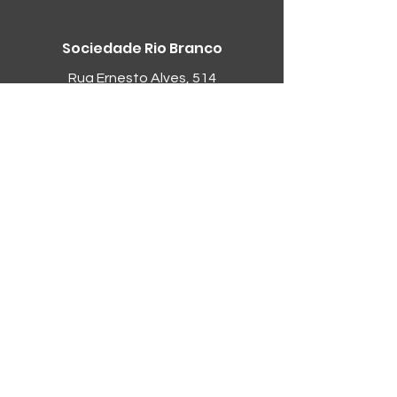
Sociedade Rio Branco
Rua Ernesto Alves, 514
Cachoeira do Sul/RS
CEP
96506-576
Fone:
(51) 98057-8776
Sobre a SRB
A Sociedade Rio Branco conta com
seis quadras de tênis, academia,
salões para festas e eventos, duas
piscinas, área para churrasco e lazer,
pista para caminhada, cancha de
bocha, campo para futebol-sete,
quadras de padel, vôlei e beach