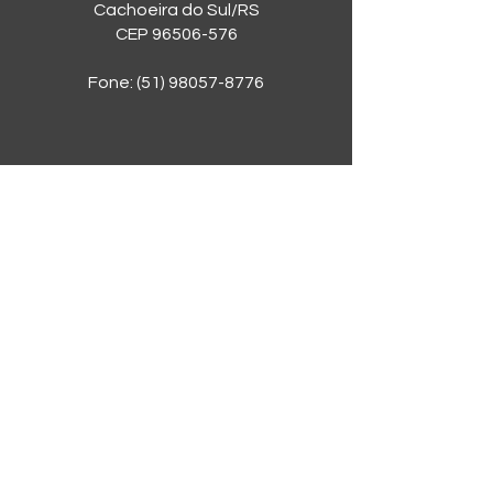
Cachoeira do Sul/RS
CEP
96506-576
Fone:
(51) 98057-8776
Sobre a SRB
A Sociedade Rio Branco conta com
seis quadras de tênis, academia,
salões para festas e eventos, duas
piscinas, área para churrasco e lazer,
pista para caminhada, cancha de
bocha, campo para futebol-sete,
quadras de padel, vôlei e beach
tennis, playground, ginásio
poliesportivo e muito mais!