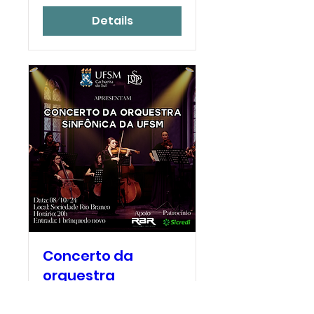
Details
Concerto da
orquestra
Sinfônica da UFSM
ter., 08 de out.