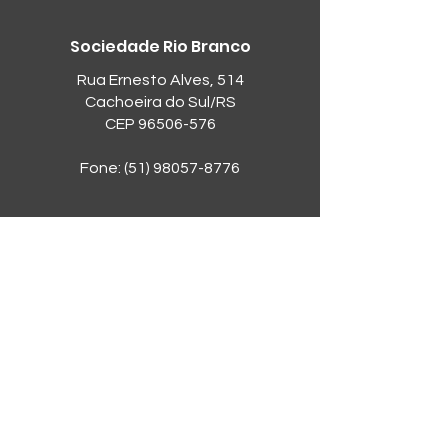
Sociedade Rio Branco
Rua Ernesto Alves, 514
Cachoeira do Sul/RS
CEP
96506-576
Fone:
(51) 98057-8776
Sobre a SRB
A Sociedade Rio Branco conta com
seis quadras de tênis, academia,
salões para festas e eventos, duas
piscinas, área para churrasco e lazer,
pista para caminhada, cancha de
bocha, campo para futebol-sete,
quadras de padel, vôlei e beach