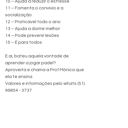
10 – Ajuda a reduzir o estresse
11 – Fomenta o convívio e a 
socialização
12 – Praticável todo o ano
13 – Ajuda a dormir melhor
14 – Pode prevenir lesões
15 – É para todos
E aí, bateu aquela vontade de 
aprender a jogar padel?
Aproveita e chama a Prof Mônica que 
ela te ensina 
Valores e informações pelo whats (51) 
99854 - 3737