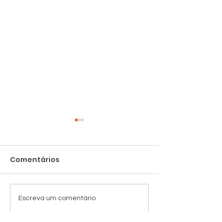
Comentários
Cadeiras novas
Despedida no
Escreva um comentário
da SRB