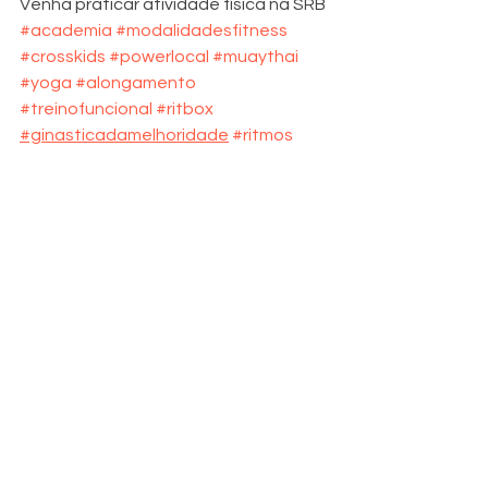
Venha praticar atividade física na SRB
#academia
#modalidadesfitness
#crosskids
#powerlocal
#muaythai
#yoga
#alongamento
#treinofuncional
#ritbox
#ginasticadamelhoridade
#ritmos