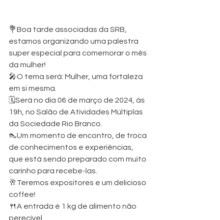
💐Boa tarde associadas da SRB, 
estamos organizando uma palestra 
super especial para comemorar o mês 
da mulher!
🎤O tema será: Mulher, uma fortaleza 
em si mesma.
🗓️Será no dia 06 de março de 2024, às 
19h, no Salão de Atividades Múltiplas 
da Sociedade Rio Branco.
👠Um momento de encontro, de troca 
de conhecimentos e experiências, 
que está sendo preparado com muito 
carinho para recebe-las.
🥂Teremos expositores e um delicioso 
coffee!
🍴A entrada é 1 kg de alimento não 
perecível.